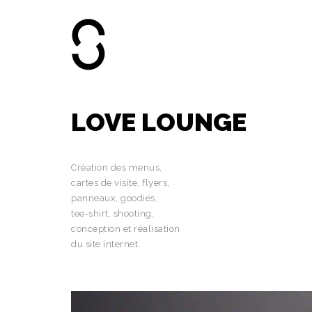
LOVE LOUNGE
Création des menus,
cartes de visite, flyers,
panneaux, goodies,
tee-shirt, shooting,
conception et réalisation
du site internet.